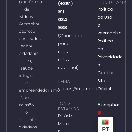
plataforma
COMPLIANZ
(+351)
Política
de
911
vídeos
de Uso
034
Atemphar
e
988
deerece
Reembolso
(Chamada
conteúdos
Política
para
sobre
de
rede
cidadania
Privacidade
móvel
ativa,
e
nacional)
saúde
Cookies
integral
Site
E-MAIL:
e
videos@atemphar.pt
Oficial
empreendedorismo.
da
Nossa
ONDE
Atemphar
missão
ESTAMOS:
é
Estádio
capacitar
Municipal
cidadãos
PT
Dr.