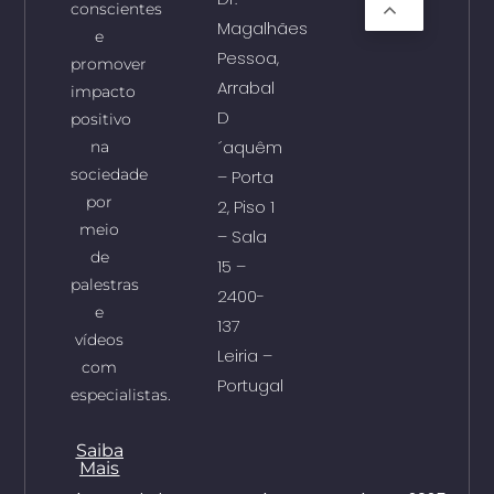
conscientes
Magalhães
e
Pessoa,
promover
Arrabal
impacto
D
positivo
´aquêm
na
sociedade
– Porta
por
2, Piso 1
meio
– Sala
de
15 –
palestras
2400-
e
137
vídeos
Leiria –
com
Portugal
especialistas.
Saiba
Mais