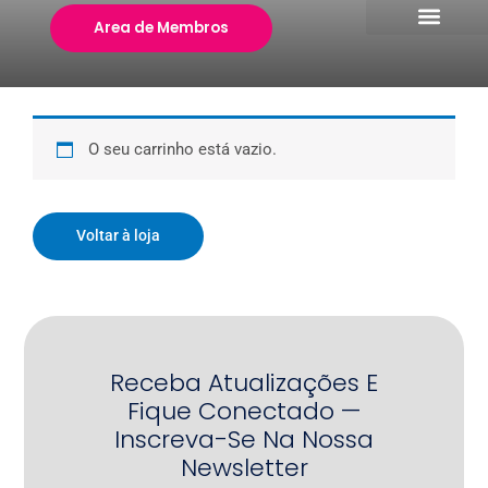
Skip
Area de Membros
to
content
O seu carrinho está vazio.
Voltar à loja
Receba Atualizações E
Fique Conectado —
Inscreva-Se Na Nossa
Newsletter