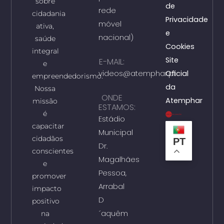
sobre
de
rede
cidadania
Privacidade
móvel
ativa,
e
nacional)
saúde
Cookies
integral
Site
E-MAIL:
e
videos@atemphar.pt
Oficial
empreendedorismo.
da
Nossa
ONDE
Atemphar
missão
ESTAMOS:
é
Estádio
capacitar
Municipal
cidadãos
PT
Dr.
conscientes
Magalhães
e
Pessoa,
promover
Arrabal
impacto
D
positivo
´aquêm
na