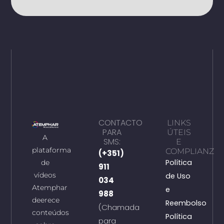
CONTACTO
LINKS
PARA
ÚTEIS
A
SMS:
E
plataforma
COMPLIANZ
(+351)
Política
de
911
vídeos
de Uso
034
Atemphar
e
988
deerece
Reembolso
(Chamada
conteúdos
Política
para