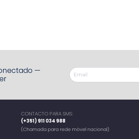
Conectado —
er
CONTACTO PARA SMS:
(+351) 911 034 988
(Chamada para rede móvel nacional)