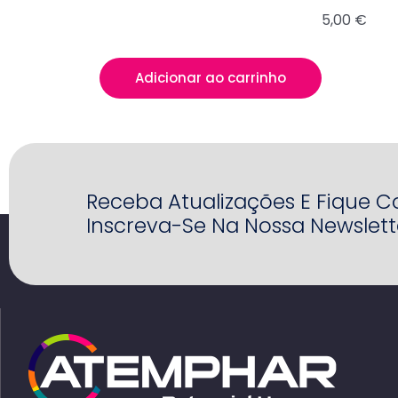
5,00
€
Quantidade
Adicionar ao carrinho
de
A
Espiritualidade
de
Receba Atualizações E Fique 
Umbanda
Inscreva-Se Na Nossa Newslett
e
a
Saúde-
INV260