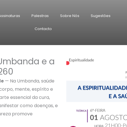
Assinaturas
Palestras
Sobre Nós
Sugestões
Contacto
e Umbanda e a
260
de
— Na Umbanda, saúde
 corpo, mente, espírito e
arte essencial da cura,
nifestar como doenças, e
atureza promove