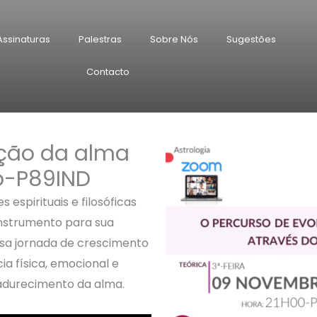
Assinaturas
Palestras
Sobre Nós
Sugestões
Contacto
ução da alma
o-P89IND
 espirituais e filosóficas
instrumento para sua
ssa jornada de crescimento
ia física, emocional e
adurecimento da alma.