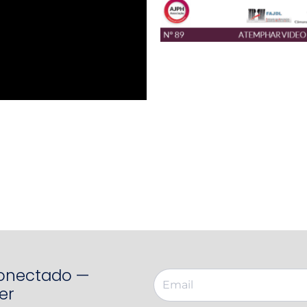
Conectado —
er