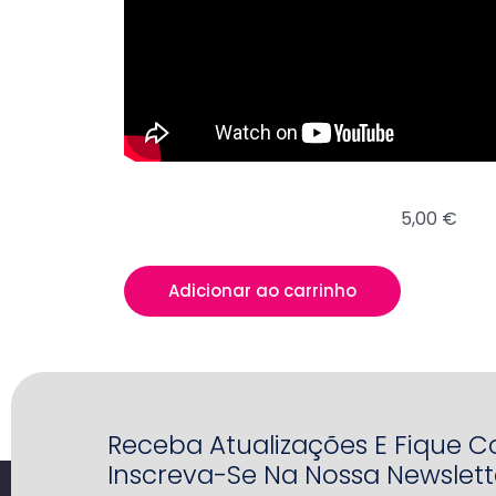
5,00
€
Quantidade
Adicionar ao carrinho
de
O
percurso
de
Receba Atualizações E Fique 
evolução
Inscreva-Se Na Nossa Newslett
da