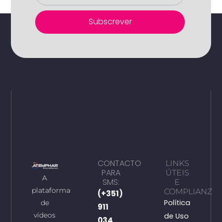
Subscrever
CONTACTO
LINKS
PARA
ÚTEIS
A
SMS:
E
plataforma
COMPLIANZ
(+351)
Política
de
911
vídeos
de Uso
034