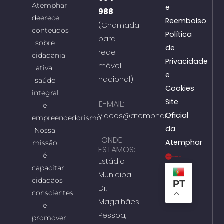
Atemphar
e
988
deerece
Reembolso
(Chamada
conteúdos
Política
para
sobre
de
rede
cidadania
Privacidade
móvel
ativa,
e
nacional)
saúde
Cookies
integral
Site
E-MAIL:
e
videos@atemphar.pt
Oficial
empreendedorismo.
da
Nossa
ONDE
Atemphar
missão
ESTAMOS:
é
Estádio
capacitar
Municipal
cidadãos
PT
Dr.
conscientes
Magalhães
e
Pessoa,
promover