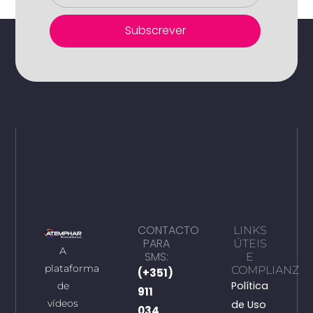
Subscrever
CONTACTO
LINKS
PARA
ÚTEIS
A
SMS:
E
plataforma
COMPLIANZ
(+351)
Política
de
911
vídeos
de Uso
034