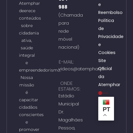
Atemphar
e
988
deerece
Reembolso
(Chamada
conteúdos
Política
para
sobre
de
rede
cidadania
Privacidade
móvel
ativa,
e
nacional)
saúde
Cookies
integral
Site
E-MAIL:
e
videos@atemphar.pt
Oficial
empreendedorismo.
da
Nossa
ONDE
Atemphar
missão
ESTAMOS:
é
Estádio
capacitar
Municipal
cidadãos
PT
Dr.
conscientes
Magalhães
e
Pessoa,
promover