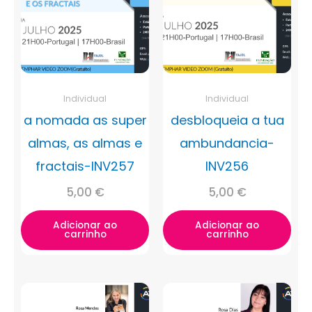
Individual
Individual
a nomada as super
desbloqueia a tua
almas, as almas e
ambundancia-
fractais-INV257
INV256
5,00
€
5,00
€
Adicionar ao
Adicionar ao
carrinho
carrinho