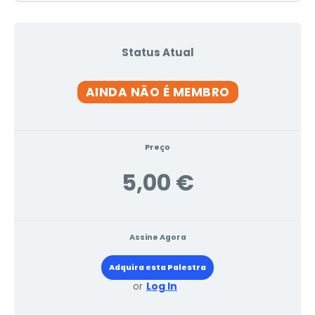
Status Atual
AINDA NÃO É MEMBRO
Preço
5,00 €
Assine Agora
Adquira esta Palestra
or
Log In