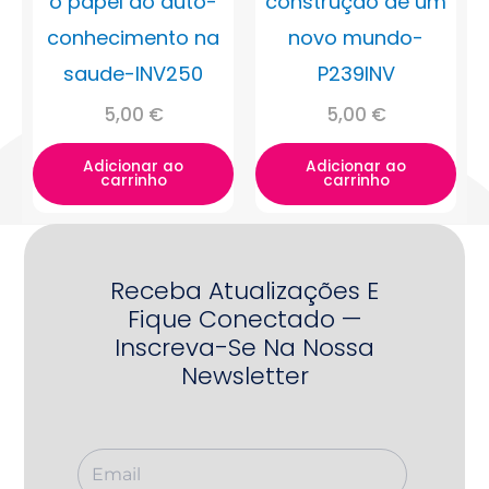
o papel do auto-
construção de um
conhecimento na
novo mundo-
saude-INV250
P239INV
5,00
€
5,00
€
Adicionar ao
Adicionar ao
carrinho
carrinho
Receba Atualizações E
Fique Conectado —
Inscreva-Se Na Nossa
Newsletter