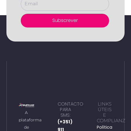
Subscrever
CONTACTO
LINKS
PARA
ÚTEIS
A
SMS:
E
plataforma
COMPLIANZ
(+351)
Política
de
911