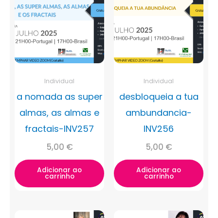
Individual
Individual
a nomada as super
desbloqueia a tua
almas, as almas e
ambundancia-
fractais-INV257
INV256
5,00
€
5,00
€
Adicionar ao
Adicionar ao
carrinho
carrinho