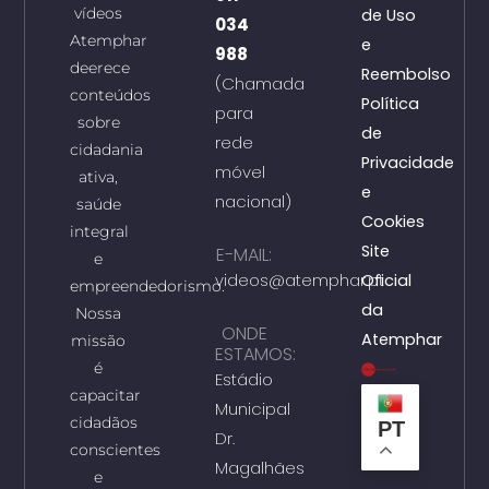
vídeos
de Uso
034
Atemphar
e
988
deerece
Reembolso
(Chamada
conteúdos
Política
para
sobre
de
rede
cidadania
Privacidade
móvel
ativa,
e
nacional)
saúde
Cookies
integral
Site
E-MAIL:
e
videos@atemphar.pt
Oficial
empreendedorismo.
da
Nossa
ONDE
Atemphar
missão
ESTAMOS:
é
Estádio
capacitar
Municipal
cidadãos
PT
Dr.
conscientes
Magalhães
e