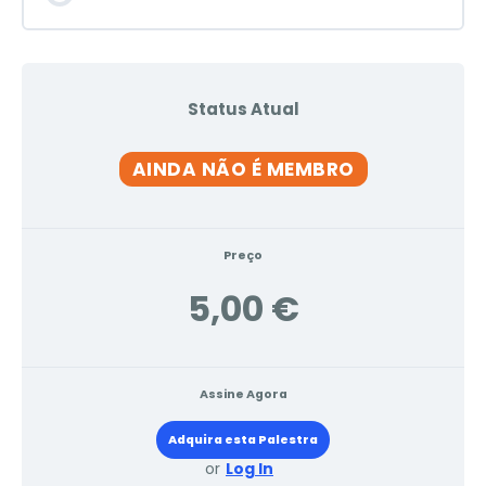
Status Atual
AINDA NÃO É MEMBRO
Preço
5,00 €
Assine Agora
Adquira esta Palestra
or
Log In