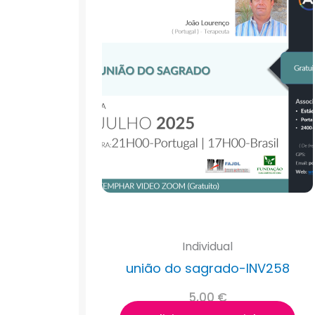
Individual
união do sagrado-INV258
5,00
€