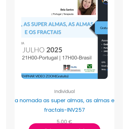
Individual
a nomada as super almas, as almas e
fractais-INV257
5,00
€