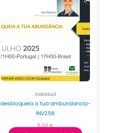
Individual
desbloqueia a tua ambundancia-
INV256
5,00
€