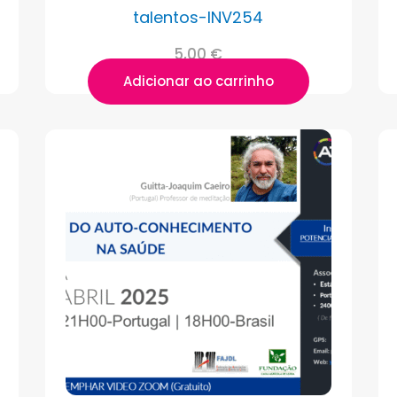
talentos-INV254
5,00
€
Adicionar ao carrinho