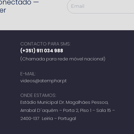
Conectado —
er
CONTACTO PARA SMS:
(+351) 911 034 988
(Chamada para rede móvel nacional)
E-MAIL:
videos@atemphar.pt
ONDE ESTAMOS:
Estádio Municipal Dr. Magalhães Pessoa,
Arrabal D´aquêm – Porta 2, Piso 1 – Sala 15 –
2400-137 Leiria – Portugal