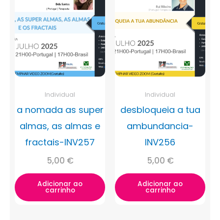
Individual
Individual
a nomada as super
desbloqueia a tua
almas, as almas e
ambundancia-
fractais-INV257
INV256
5,00
€
5,00
€
Adicionar ao
Adicionar ao
carrinho
carrinho