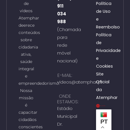
Política
de
911
vídeos
de Uso
034
Atemphar
e
988
deerece
Reembolso
(Chamada
conteúdos
Política
para
sobre
de
rede
cidadania
Privacidade
móvel
ativa,
e
nacional)
saúde
Cookies
integral
Site
E-MAIL:
e
videos@atemphar.pt
Oficial
empreendedorismo.
da
Nossa
ONDE
Atemphar
missão
ESTAMOS:
é
Estádio
capacitar
Municipal
cidadãos
PT
Dr.
conscientes