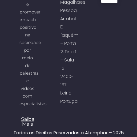
Magalhães
e
Pessoa,
promover
Arrabal
impacto
D
positivo
´aquêm
na
sociedade
– Porta
por
2, Piso 1
meio
– Sala
de
15 –
palestras
2400-
e
137
vídeos
Leiria –
com
Portugal
especialistas.
Saiba
Mais
Todos os Direitos Reservados a Atemphar – 2025