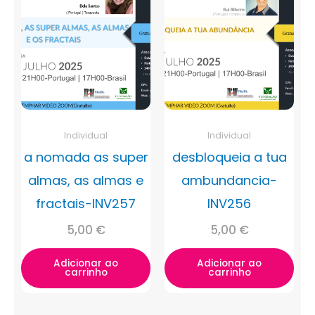
Individual
Individual
a nomada as super
desbloqueia a tua
almas, as almas e
ambundancia-
fractais-INV257
INV256
5,00
€
5,00
€
Adicionar ao
Adicionar ao
carrinho
carrinho