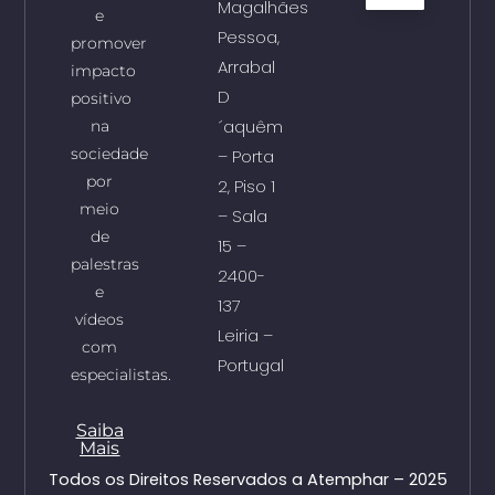
Magalhães
e
Pessoa,
promover
Arrabal
impacto
D
positivo
´aquêm
na
sociedade
– Porta
por
2, Piso 1
meio
– Sala
de
15 –
palestras
2400-
e
137
vídeos
Leiria –
com
Portugal
especialistas.
Saiba
Mais
Todos os Direitos Reservados a Atemphar – 2025