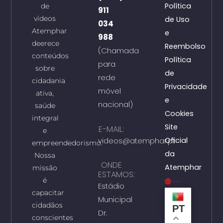
Política
de
911
vídeos
de Uso
034
Atemphar
e
988
deerece
Reembolso
(Chamada
conteúdos
Política
para
sobre
de
rede
cidadania
Privacidade
móvel
ativa,
e
nacional)
saúde
Cookies
integral
Site
E-MAIL:
e
videos@atemphar.pt
Oficial
empreendedorismo.
da
Nossa
ONDE
Atemphar
missão
ESTAMOS:
é
Estádio
capacitar
Municipal
cidadãos
PT
Dr.
conscientes