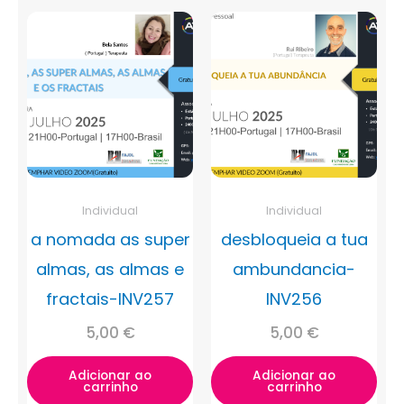
Individual
Individual
a nomada as super
desbloqueia a tua
almas, as almas e
ambundancia-
fractais-INV257
INV256
5,00
€
5,00
€
Adicionar ao
Adicionar ao
carrinho
carrinho