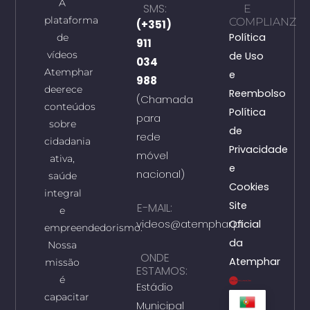
A
SMS:
E
plataforma
COMPLIANZ
(+351)
Política
de
911
vídeos
de Uso
034
Atemphar
e
988
deerece
Reembolso
(Chamada
conteúdos
Política
para
sobre
de
rede
cidadania
Privacidade
móvel
ativa,
e
nacional)
saúde
Cookies
integral
Site
E-MAIL:
e
videos@atemphar.pt
Oficial
empreendedorismo.
da
Nossa
ONDE
Atemphar
missão
ESTAMOS:
é
Estádio
capacitar
Municipal