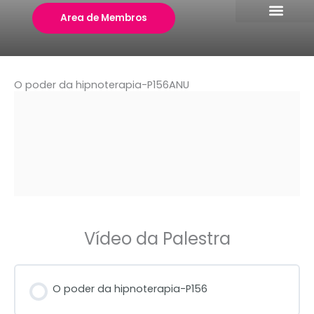
Skip
Area de Membros
to
content
O poder da hipnoterapia-P156ANU
Vídeo da Palestra
O poder da hipnoterapia-P156