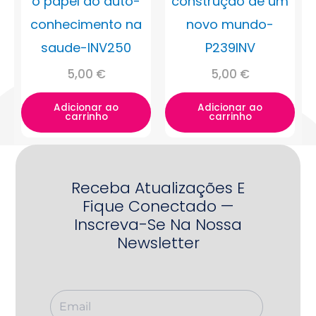
o papel do auto-
construção de um
conhecimento na
novo mundo-
saude-INV250
P239INV
5,00
€
5,00
€
Adicionar ao
Adicionar ao
carrinho
carrinho
Receba Atualizações E
Fique Conectado —
Inscreva-Se Na Nossa
Newsletter