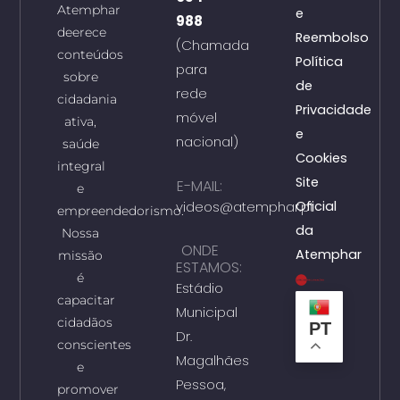
Atemphar
e
988
deerece
Reembolso
(Chamada
conteúdos
Política
para
sobre
de
rede
cidadania
Privacidade
móvel
ativa,
e
nacional)
saúde
Cookies
integral
Site
E-MAIL:
e
videos@atemphar.pt
Oficial
empreendedorismo.
da
Nossa
ONDE
Atemphar
missão
ESTAMOS:
é
Estádio
capacitar
Municipal
cidadãos
PT
Dr.
conscientes
Magalhães
e
Pessoa,
promover