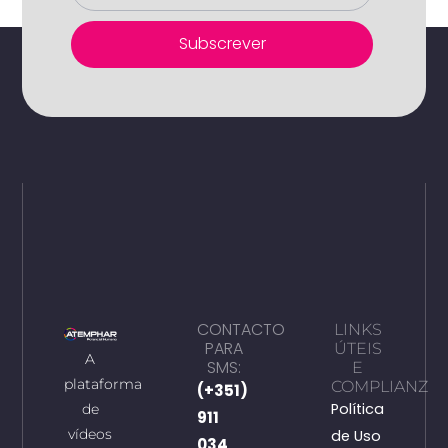
Subscrever
CONTACTO
LINKS
PARA
ÚTEIS
A
SMS:
E
plataforma
COMPLIANZ
(+351)
Política
de
911
vídeos
de Uso
034