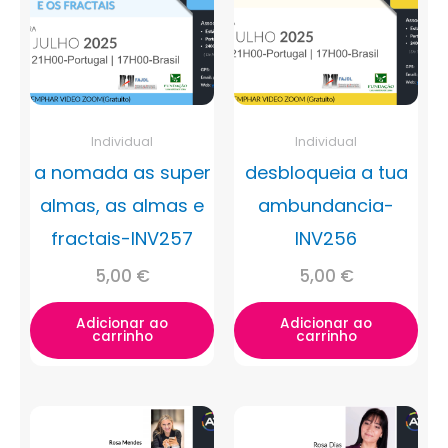
Individual
Individual
a nomada as super
desbloqueia a tua
almas, as almas e
ambundancia-
fractais-INV257
INV256
5,00
€
5,00
€
Adicionar ao
Adicionar ao
carrinho
carrinho