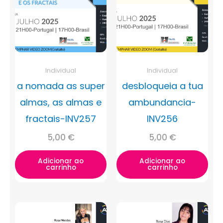
Individual
Individual
a nomada as super
desbloqueia a tua
almas, as almas e
ambundancia-
fractais-INV257
INV256
5,00
€
5,00
€
Adicionar ao
Adicionar ao
carrinho
carrinho