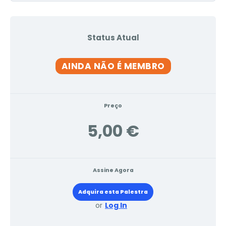
Status Atual
AINDA NÃO É MEMBRO
Preço
5,00 €
Assine Agora
Adquira esta Palestra
or
Log In