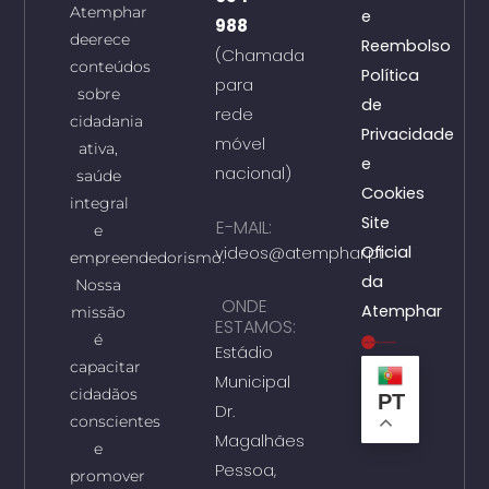
Atemphar
e
988
deerece
Reembolso
(Chamada
conteúdos
Política
para
sobre
de
rede
cidadania
Privacidade
móvel
ativa,
e
nacional)
saúde
Cookies
integral
Site
E-MAIL:
e
videos@atemphar.pt
Oficial
empreendedorismo.
da
Nossa
ONDE
Atemphar
missão
ESTAMOS:
é
Estádio
capacitar
Municipal
cidadãos
PT
Dr.
conscientes
Magalhães
e
Pessoa,
promover