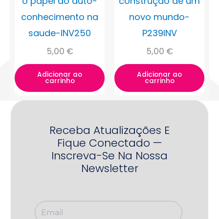
o papel do auto-
construção de um
conhecimento na
novo mundo-
saude-INV250
P239INV
5,00
€
5,00
€
Adicionar ao
Adicionar ao
carrinho
carrinho
Receba Atualizações E
Fique Conectado —
Inscreva-Se Na Nossa
Newsletter