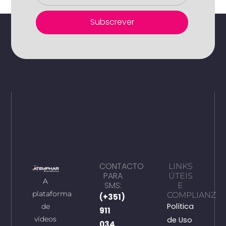
Subscrever
CONTACTO
LINKS
PARA
ÚTEIS
A
SMS:
E
plataforma
COMPLIANZ
(+351)
Política
de
911
vídeos
de Uso
034