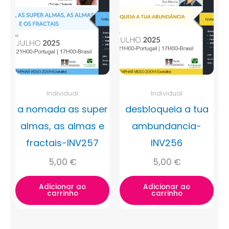
Individual
Individual
a nomada as super
desbloqueia a tua
almas, as almas e
ambundancia-
fractais-INV257
INV256
5,00
€
5,00
€
Adicionar ao
Adicionar ao
carrinho
carrinho