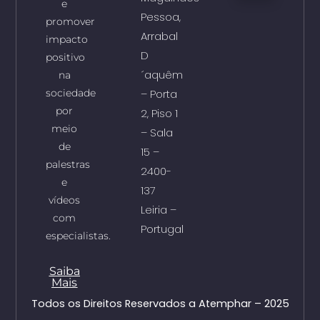
e
Pessoa,
promover
Arrabal
impacto
D
positivo
´aquêm
na
sociedade
– Porta
por
2, Piso 1
meio
– Sala
de
15 –
palestras
2400-
e
137
vídeos
Leiria –
com
Portugal
especialistas.
Saiba
Mais
Todos os Direitos Reservados a Atemphar – 2025