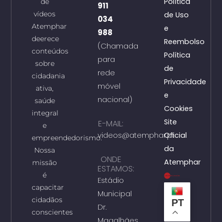
Política
de
911
vídeos
de Uso
034
Atemphar
e
988
deerece
Reembolso
(Chamada
conteúdos
Política
para
sobre
de
rede
cidadania
Privacidade
móvel
ativa,
e
nacional)
saúde
Cookies
integral
Site
E-MAIL:
e
videos@atemphar.pt
Oficial
empreendedorismo.
da
Nossa
ONDE
Atemphar
missão
ESTAMOS:
é
Estádio
capacitar
Municipal
cidadãos
PT
Dr.
conscientes
Magalhães