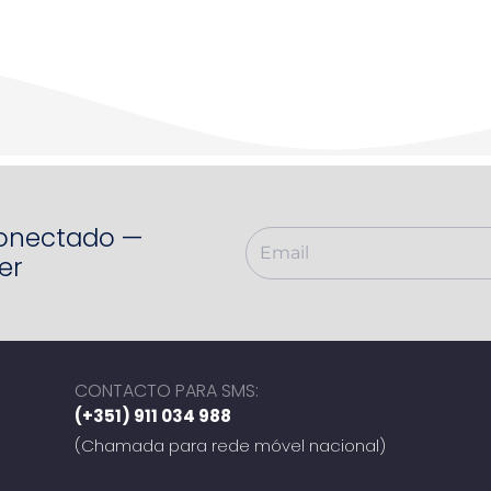
Conectado —
er
CONTACTO PARA SMS:
(+351) 911 034 988
(Chamada para rede móvel nacional)