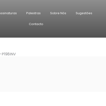
Assinaturas
Palestras
Sobre Nós
Sugestões
Contacto
-P198INV