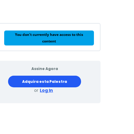
You don't currently have access to this
content
Assine Agora
Adquira esta Palestra
or
Log In