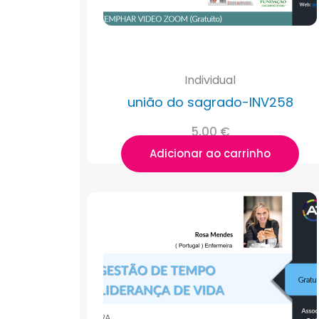
Individual
união do sagrado-INV258
5,00
€
Adicionar ao carrinho