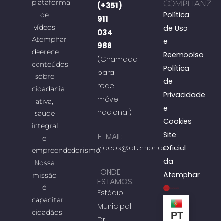
plataforma
COMPLIANZ
(+351)
Política
de
911
vídeos
de Uso
034
Atemphar
e
988
deerece
Reembolso
(Chamada
conteúdos
Política
para
sobre
de
rede
cidadania
Privacidade
móvel
ativa,
e
nacional)
saúde
Cookies
integral
Site
E-MAIL:
e
videos@atemphar.pt
Oficial
empreendedorismo.
da
Nossa
ONDE
Atemphar
missão
ESTAMOS:
é
Estádio
capacitar
Municipal
cidadãos
PT
Dr.