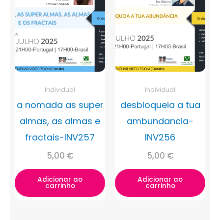
Individual
Individual
a nomada as super
desbloqueia a tua
almas, as almas e
ambundancia-
fractais-INV257
INV256
5,00
€
5,00
€
Adicionar ao
Adicionar ao
carrinho
carrinho