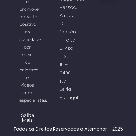
e
Pessoa,
promover
Arrabal
impacto
D
positivo
´aquêm
na
sociedade
– Porta
por
2, Piso 1
meio
– Sala
de
15 –
palestras
2400-
e
137
vídeos
Leiria –
com
Portugal
especialistas.
Saiba
Mais
Todos os Direitos Reservados a Atemphar – 2025