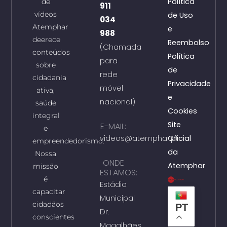
Política
de
911
vídeos
de Uso
034
Atemphar
e
988
deerece
Reembolso
(Chamada
conteúdos
Política
para
sobre
de
rede
cidadania
Privacidade
móvel
ativa,
e
nacional)
saúde
Cookies
integral
Site
E-MAIL:
e
videos@atemphar.pt
Oficial
empreendedorismo.
da
Nossa
ONDE
Atemphar
missão
ESTAMOS:
é
Estádio
capacitar
Municipal
cidadãos
PT
Dr.
conscientes
Magalhães